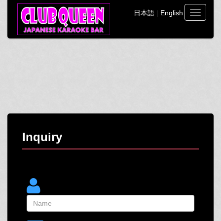
日本語
|
English
Toggle
navigati
Inquiry