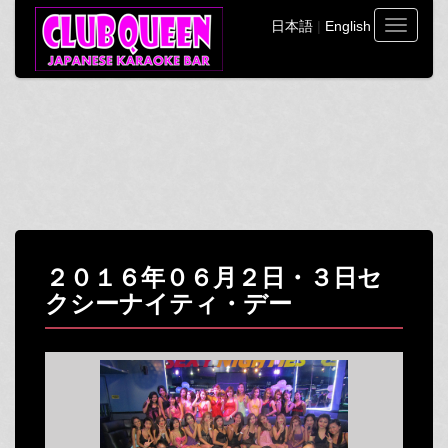
日本語
|
English
Toggle
navigati
２０１６年０６月２日・３日セ
クシーナイティ・デー